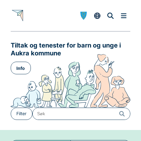
H
o
p
p
t
i
Tiltak og tenester for barn og unge i
Aukra kommune
l
i
Info
n
n
h
a
l
d
Filter